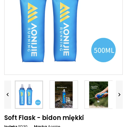


Soft Flask - bidon miękki
Indeks
SD30
Marka
Aonijie