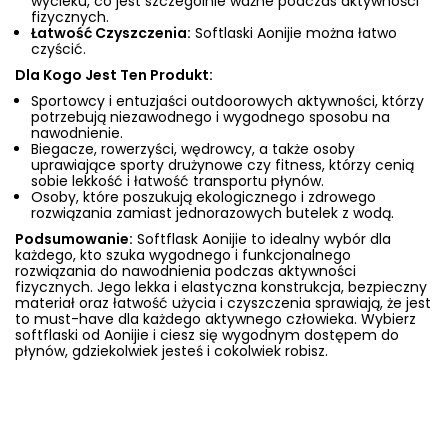
wycieku, co jest szczególnie ważne podczas aktywności
fizycznych.
Łatwość Czyszczenia:
Softlaski Aonijie można łatwo
czyścić.
Dla Kogo Jest Ten Produkt:
Sportowcy i entuzjaści outdoorowych aktywności, którzy
potrzebują niezawodnego i wygodnego sposobu na
nawodnienie.
Biegacze, rowerzyści, wędrowcy, a także osoby
uprawiające sporty drużynowe czy fitness, którzy cenią
sobie lekkość i łatwość transportu płynów.
Osoby, które poszukują ekologicznego i zdrowego
rozwiązania zamiast jednorazowych butelek z wodą.
Podsumowanie:
Softflask Aonijie to idealny wybór dla
każdego, kto szuka wygodnego i funkcjonalnego
rozwiązania do nawodnienia podczas aktywności
fizycznych. Jego lekka i elastyczna konstrukcja, bezpieczny
materiał oraz łatwość użycia i czyszczenia sprawiają, że jest
to must-have dla każdego aktywnego człowieka. Wybierz
softflaski od Aonijie i ciesz się wygodnym dostępem do
płynów, gdziekolwiek jesteś i cokolwiek robisz.