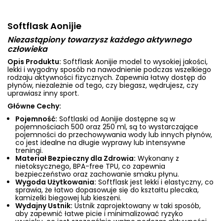
Softflask Aonijie
Niezastąpiony towarzysz każdego aktywnego
człowieka
Opis Produktu:
Softflask Aonijie model to wysokiej jakości,
lekki i wygodny sposób na nawodnienie podczas wszelkiego
rodzaju aktywności fizycznych. Zapewnia łatwy dostęp do
płynów, niezależnie od tego, czy biegasz, wędrujesz, czy
uprawiasz inny sport.
Główne Cechy:
Pojemność:
Softlaski od Aonijie dostępne są w
pojemnościach 500 oraz 250 ml, są to wystarczające
pojemności do przechowywania wody lub innych płynów,
co jest idealne na długie wyprawy lub intensywne
treningi.
Materiał Bezpieczny dla Zdrowia:
Wykonany z
nietoksycznego, BPA-free TPU, co zapewnia
bezpieczeństwo oraz zachowanie smaku płynu.
Wygoda Użytkowania:
Softflask jest lekki i elastyczny, co
sprawia, że łatwo dopasowuje się do kształtu plecaka,
kamizelki biegowej lub kieszeni.
Wydajny Ustnik:
Ustnik zaprojektowany w taki sposób,
aby zapewnić łatwe picie i minimalizować ryzyko