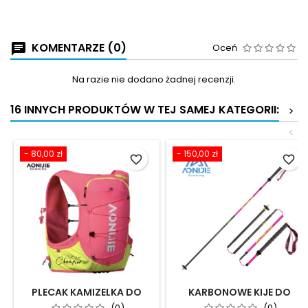
KOMENTARZE (0)
Oceń
Na razie nie dodano żadnej recenzji.
16 INNYCH PRODUKTÓW W TEJ SAMEJ KATEGORII:
>
<
- 80,00 zł
- 150,00 zł
favorite_border
favorite_border
PLECAK KAMIZELKA DO
KARBONOWE KIJE DO
BIEGANIA AONIJIE - LEAP
BIEGANIA
(0)
(0)