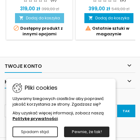
SERIES
319,00 zł
399,00 zł
399,00 zł
549,00 zł
Dodaj do koszyka
Dodaj do koszyka




Dostępny produkt z
Ostatnie sztuki w
innymi opcjami
magazynie

TWOJE KONTO

KONTAKT
Pliki cookies
NEWSLETTER
Używamy biegowych ciastków aby poprawić
jakość korzystania ze strony. Zgadzasz się?
Aby uzyskać więcej informacji, zobacz naszą
Politykę prywatności
.
Spadam stąd.
Pewnie, że tak!