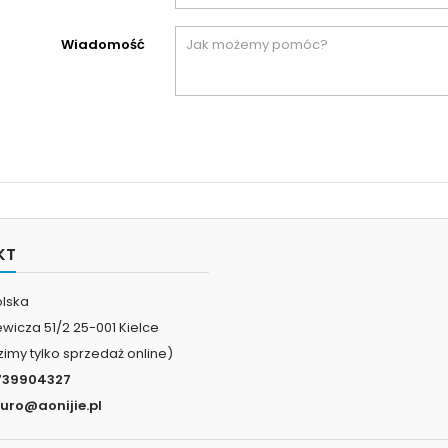
Wiadomość
KT
olska
iewicza 51/2 25-001 Kielce
imy tylko sprzedaż online)
739904327
iuro@aonijie.pl