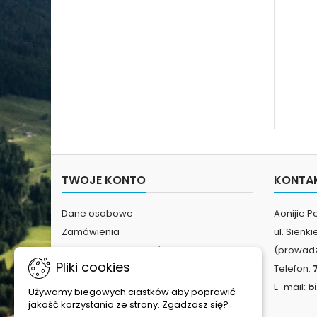
TWOJE KONTO
KONTA
Dane osobowe
Aonijie P
Zamówienia
ul. Sienk
Potwierdzenia zwrotów
(prowadz
Pliki cookies
Adresy
Telefon:
E-mail:
b
Używamy biegowych ciastków aby poprawić
jakość korzystania ze strony. Zgadzasz się?