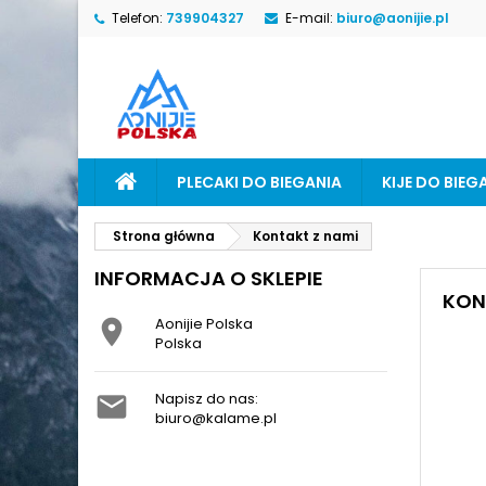
Telefon:
739904327
E-mail:
biuro@aonijie.pl
M
(
U
Z
add_circle_outline
((
Mu
Na
PLECAKI DO BIEGANIA
KIJE DO BIEG
Strona główna
Kontakt z nami
INFORMACJA O SKLEPIE
KON
Aonijie Polska

Polska
Napisz do nas:

biuro@kalame.pl