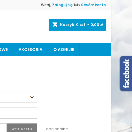
Witaj,
Zaloguj się
lub
Stwórz konto
×
×
×
×
shopping_cart
Koszyk:
0
szt. - 0,00 zł
OWE
AKCESORIA
O AONIJIE
)
ę
ń
opcjonalne
WYBIERZ PLIK