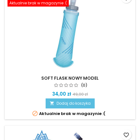
Aktualnie brak w magazynie :(
SOFT FLASK NOWY MODEL
(0)
34,00 zł
49,00 zł
Dodaj do koszyka


Aktualnie brak w magazynie :(
favorite_border