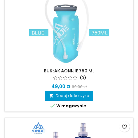
BUKŁAK AONIJIE 750 ML
(0)
49,00 zł
69,00 zł
Dodaj do koszyka


W magazynie
favorite_border