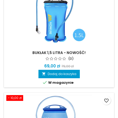
BUKŁAK 1,5 LITRA - NOWOŚĆ!
(0)
69,00 zł
79,00 zł
Dodaj do koszyka


W magazynie
- 10,00 zł
favorite_border