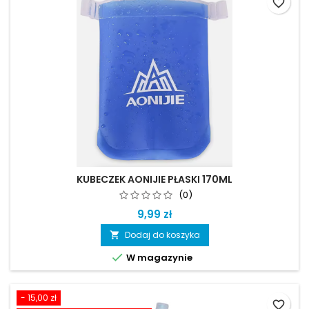
favorite_border
KUBECZEK AONIJIE PŁASKI 170ML
(0)
9,99 zł
Dodaj do koszyka


W magazynie
- 15,00 zł
favorite_border