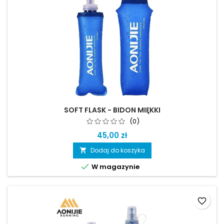
SOFT FLASK - BIDON MIĘKKI
(0)
45,00 zł
Dodaj do koszyka


W magazynie
favorite_border