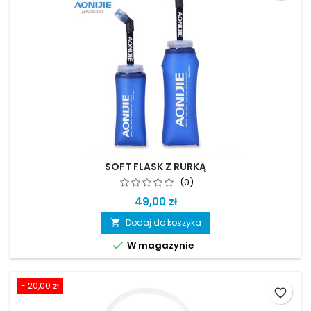
SOFT FLASK Z RURKĄ
(0)
49,00 zł
Dodaj do koszyka


W magazynie
- 20,00 zł
favorite_border