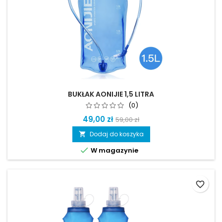
BUKŁAK AONIJIE 1,5 LITRA
(0)
49,00 zł
59,00 zł
Dodaj do koszyka


W magazynie
favorite_border