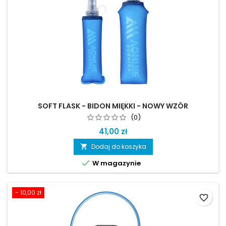
SOFT FLASK - BIDON MIĘKKI - NOWY WZÓR
(0)
41,00 zł
Dodaj do koszyka


W magazynie
- 10,00 zł
favorite_border