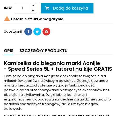
Dodaj do koszyka
Ilość


Ostatnie sztuki w magazynie
Udostępnij
OPIS
SZCZEGÓŁY PRODUKTU
Kamizelka do biegania marki Aonijie
- Speed Series 5L + futerał na kije GRATIS
Kamizelka do biegania Aonijie to doskonałe rozwiązanie dla
miłośników sportów na świeżym powietrzu. Zaprojektowana z
myślą o biegaczach, oferuje wygodę i funkcjonalność,
pozwalając na przechowywanie niezbędnych akcesoriów bez
obciążania użytkownika. Dzięki lekkiej konstrukcji i
ergonomicznemu dopasowaniu idealnie sprawdzi się zarówno
podczas codziennych treningów, jak i dłuższych biegów
trailowych.
DO KAŻDEJ KAMIZELKI FUTERAŁ NA KIJA DO BIEGANIA GRATIS!