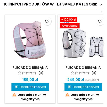
16 INNYCH PRODUKTÓW W TEJ SAMEJ KATEGORII:
>
<
- 100,00 zł
favorite_border
favorite_border
Wyprzedaż!
PLECAK DO BIEGANIA
PLECAK DO BIEGANIA
LEADER - 5 LITRÓW
OUNERGY BIAŁY
(0)
(0)
189,00 zł
249,00 zł
349,00 zł
Dodaj do koszyka
Dodaj do koszyka




Ostatnie sztuki w
Ostatnie sztuki w
magazynie
magazynie