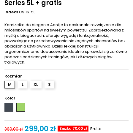
Series 5L + gratis
Indeks
C9116-5L
Kamizelka do biegania Aonijie to doskonałe rozwiązanie dla
miłośników sportów na świeżym powietrzu. Zaprojektowana z
myślą o biegaczach, oferuje wygodę i funkcjonalność,
pozwalając na przechowywanie niezbędnych akcesoriów bez
obciążania użytkownika. Dzięki lekkiej konstrukcji i
ergonomicznemu dopasowaniu idealnie sprawdzi się zarówno
podczas codziennych treningów, jak i dłuższych biegów
trailowych.
Rozmiar
M
L
XL
S
Kolor
czarny
Zielony
299,00 zł
Zniżka 70,00 zł
Brutto
369,00 zł