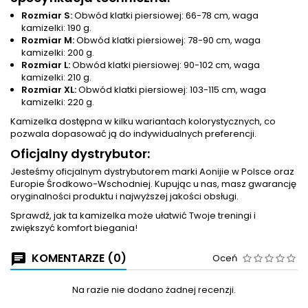
Rozmiar S:
Obwód klatki piersiowej: 66-78 cm, waga
kamizelki: 190 g.
Rozmiar M:
Obwód klatki piersiowej: 78-90 cm, waga
kamizelki: 200 g.
Rozmiar L:
Obwód klatki piersiowej: 90-102 cm, waga
kamizelki: 210 g.
Rozmiar XL:
Obwód klatki piersiowej: 103-115 cm, waga
kamizelki: 220 g.
Kamizelka dostępna w kilku wariantach kolorystycznych, co
pozwala dopasować ją do indywidualnych preferencji.
Oficjalny dystrybutor:
Jesteśmy oficjalnym dystrybutorem marki Aonijie w Polsce oraz
Europie Środkowo-Wschodniej. Kupując u nas, masz gwarancję
oryginalności produktu i najwyższej jakości obsługi.
Sprawdź, jak ta kamizelka może ułatwić Twoje treningi i
zwiększyć komfort biegania!
KOMENTARZE (0)
Oceń
Na razie nie dodano żadnej recenzji.