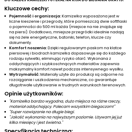
Kluczowe cechy:
Pojemność i organizacja:
Kamizelka wyposażona jest w
liczne kieszenie i przegrody, które pomieszczą dwie softflaski
o pojemności do 500 ml każda (miejsce na nie znajduje się
na piersi). Dodatkowo, mniejsze przegródki idealnie nadają
się na żele energetyczne, batoniki, telefon, klucze czy
dokumenty.
Komfort noszenia:
Dzięki regulowanym paskom na klatce
piersiowej i biodrach kamizelka dopasowuje się do każdego
rodzaju sylwetki, eliminując ryzyko otarć. Wykonana z
oddychających i szybkoschnących materiałów zapewnia
maksymalny komfort nawet podczas intensywnego wysiłku.
Wytrzymałość:
Materiały użyte do produkcji są odporne na
rozciąganie i uszkodzenia mechaniczne, co gwarantuje
długotrwałe użytkowanie w trudnych warunkach terenowych.
Opinie użytkowników:
"Kamizelka bardzo wygodna, dużo miejsca na różne rzeczy,
materiał oddychający. Polecam wszystkim biegaczom!"
"Super rozwiązanie na długie biegi.
"Jakość wykonania na najwyższym poziomie. Używam jej już
kilka miesięcy i jest świetna."
Specyfikacja techniczna: