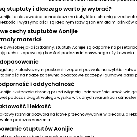
ą stuptuty i dlaczego warto je wybrać?
Aonijie to niezawodne ochraniacze na buty, które chronią przed błot
h lekkości i wytrzymałości, są idealnym rozwiązaniem dla miłośników 
we cechy stuptutów Aonijie
ymały materiał
z wysokiej jakości tkaniny, stuptuty Aonijie są odporne na przetarcia,
ają ruchu i zapewniają komfort podczas intensywnego użytkowania.
 dopasowanie
egulacji z elastycznymi paskami i rzepami pozwala na szybkie i ła
Stabilność na nodze zapewnia dodatkowe zaczepy i gumowe paski 
dporność i oddychalność
Aonijie skutecznie chronią przed wilgocią, jednocześnie umożliwiaj
wet podczas długotrwałego wysiłku w trudnych warunkach atmosfer
ktowość i lekkość
aktowy rozmiar pozwala na łatwe przechowywanie w plecaku, a lekka
walne podczas noszenia.
owanie stuptutów Aonijie
ki górskie w różnych warunkach pogodowych.