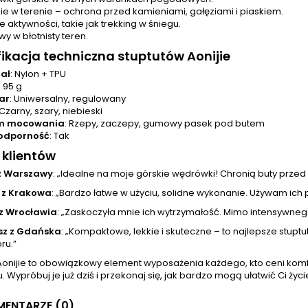
ie w terenie – ochrona przed kamieniami, gałęziami i piaskiem.
 aktywności, takie jak trekking w śniegu.
y w błotnisty teren.
ikacja techniczna stuptutów Aonijie
ał
: Nylon + TPU
: 95 g
ar
: Uniwersalny, regulowany
 Czarny, szary, niebieski
m mocowania
: Rzepy, zaczepy, gumowy pasek pod butem
dporność
: Tak
 klientów
z Warszawy
: „Idealne na moje górskie wędrówki! Chronią buty przed b
 z Krakowa
: „Bardzo łatwe w użyciu, solidne wykonanie. Używam ich 
 z Wrocławia
: „Zaskoczyła mnie ich wytrzymałość. Mimo intensywneg
z z Gdańska
: „Kompaktowe, lekkie i skuteczne – to najlepsze stup
ru.”
 Aonijie to obowiązkowy element wyposażenia każdego, kto ceni kom
. Wypróbuj je już dziś i przekonaj się, jak bardzo mogą ułatwić Ci życi
ENTARZE (0)