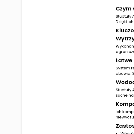
Czym s
Stuptuty 
Dzięki ic
Kluczo
Wytrz
Wykonane 
ogranicz
Łatwe
System r
obuwia. 
Wodoo
Stuptuty 
suche na
Kompa
Ich komp
niewyczu
Zastos
Wędrów