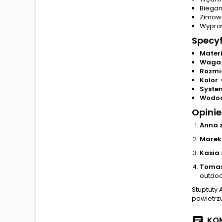
Biegan
Zimowe
Wypraw
Specyf
Materi
Waga
Rozmi
Kolor
:
Syste
Wodoo
Opinie
Anna 
Marek
Kasia
Tomas
outdoo
Stuptuty
powietrzu
KOM