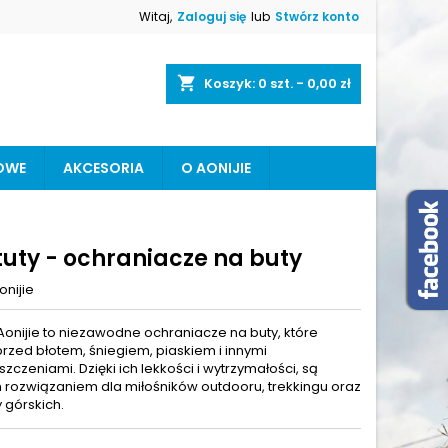
Witaj,
Zaloguj się
lub
Stwórz konto
×
×
×
shopping_cart
Koszyk:
0
szt. - 0,00 zł
OWE
AKCESORIA
O AONIJIE
ę
ń
tuty - ochraniacze na buty
onijie
 Aonijie to niezawodne ochraniacze na buty, które
przed błotem, śniegiem, piaskiem i innymi
zczeniami. Dzięki ich lekkości i wytrzymałości, są
 rozwiązaniem dla miłośników outdooru, trekkingu oraz
 górskich.