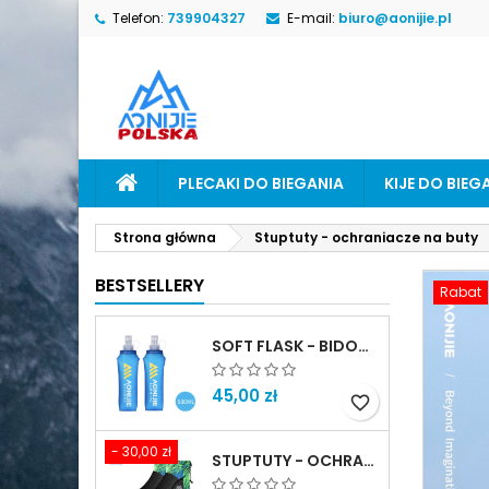
Telefon:
739904327
E-mail:
biuro@aonijie.pl
M
U
Z
add_circle_outline
Mu
Na
PLECAKI DO BIEGANIA
KIJE DO BIEG
Strona główna
Stuptuty - ochraniacze na buty
BESTSELLERY
Rabat
SOFT FLASK - BIDON MIĘKKI
45,00 zł
favorite_border
- 30,00 zł
STUPTUTY - OCHRANIACZE NA BUTY