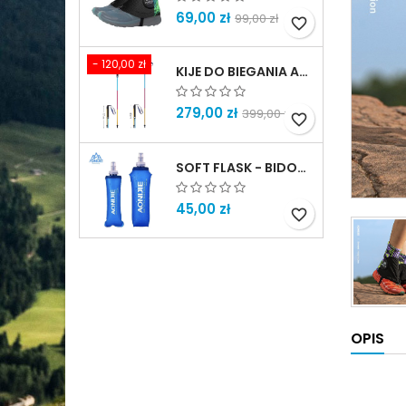
69,00 zł
99,00 zł
favorite_border
- 120,00 zł
KIJE DO BIEGANIA AONIJIE - ZATRZASKOWE - RÓŻNE ROZMIARY
279,00 zł
399,00 zł
favorite_border
SOFT FLASK - BIDON MIĘKKI
45,00 zł
favorite_border
OPIS