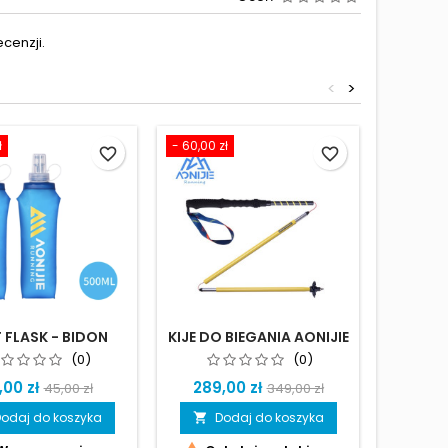
cenzji.
<
>
ł
- 60,00 zł
- 40,00 z
favorite_border
favorite_border
 FLASK - BIDON
KIJE DO BIEGANIA AONIJIE
KAMIZEL
MIĘKKI
- Z NAKŁADKAMI
(0)
(0)
GUMOWYMI
,00 zł
289,00 zł
159,
45,00 zł
349,00 zł
odaj do koszyka
Dodaj do koszyka
D

