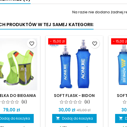
Na razie nie dodano żadnej re
YCH PRODUKTÓW W TEJ SAMEJ KATEGORII:
- 15,00 zł
- 15,00 z
favorite_border
favorite_border
ELKA DO BIEGANIA
SOFT FLASK - BIDON
SOFT
E - PROSTA I LEKKA
MIĘKKI
(0)
(0)
79,00 zł
30,00 zł
30
45,00 zł
Dodaj do koszyka
Dodaj do koszyka
D

