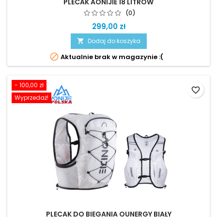
PLECAK AONIJIE 18 LITRÓW
(0)
299,00 zł
Dodaj do koszyka


Aktualnie brak w magazynie :(
- 100,00 zł
favorite_border
Wyprzedaż!
PLECAK DO BIEGANIA OUNERGY BIAŁY