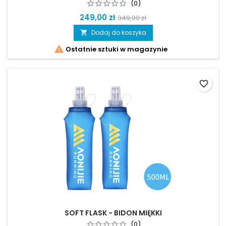
(0)
249,00 zł
349,00 zł
Dodaj do koszyka


Ostatnie sztuki w magazynie
favorite_border
SOFT FLASK - BIDON MIĘKKI
(0)