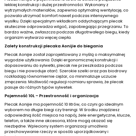
lekkiej konstrukcji i dużej przestronności. Wykonany z
wytrzymałych materiałów, zapewnia optymalną wentylację, co
pozwala utrzymać komfort nawet podczas intensywnego
wysiłku. Dzięki specjalnym wkładkom oddychającym plecak
skutecznie odprowadza wilgoć, zapobiegając przegrzaniu. To
bardzo ważne, zwłaszcza podczas długotrwałego biegu, kiedy
organizm wytwarza więcej ciepła.
Zalety konstrukcji plecaka Aonijie do biegania
Plecak Aonijie został zaprojektowany z myślą o maksymalnej
wygodzie użytkowania. Dzięki ergonomicznej konstrukcji i
dopasowaniu do sylwetki, plecak nie przeszkadza podczas
biegu i nie powoduje otarć. Szerokie szelki oraz pas biodrowy
rozkładają równomiernie ciężar, co minimalizuje uczucie
zmęczenia. Możliwość regulacji rozmiaru sprawia, że plecak
pasuje do różnych typów sylwetek.
Pojemność 10L – Przestronność i organizacja
Plecak Aonijie ma pojemność 10 litrów, co czyni go idealnym
wyborem na długie biegi czy treningi. W środku znajdziesz
odpowiednią ilość miejsca na napój, żele energetyczne, klucze,
telefon, a także inne akcesoria, które mogą okazać się
niezbędne. Wpleciony system organizacji umożliwia
przechowywanie rzeczy w sposób uporządkowany i