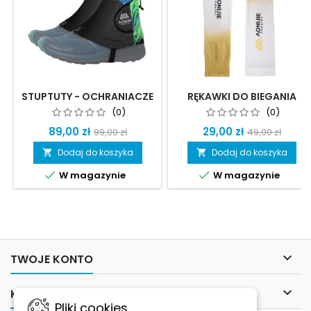
STUPTUTY - OCHRANIACZE
RĘKAWKI DO BIEGANIA
NA BUTY
AONIJIE
(0)
(0)
89,00 zł
29,00 zł
99,00 zł
49,00 zł
Dodaj do koszyka
Dodaj do koszyka




W magazynie
W magazynie

TWOJE KONTO

KONTAKT
Pliki cookies