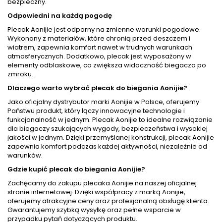
bezpieczny.
Odpowiedni na każdą pogodę
Plecak Aonijie jest odporny na zmienne warunki pogodowe.
Wykonany z materiałów, które chronią przed deszczem i
wiatrem, zapewnia komfort nawet w trudnych warunkach
atmosferycznych. Dodatkowo, plecak jest wyposażony w
elementy odblaskowe, co zwiększa widoczność biegacza po
zmroku.
Dlaczego warto wybrać plecak do biegania Aonijie?
Jako oficjalny dystrybutor marki Aonijie w Polsce, oferujemy
Państwu produkt, który łączy innowacyjne technologie i
funkcjonalność w jednym. Plecak Aonijie to idealne rozwiązanie
dla biegaczy szukających wygody, bezpieczeństwa i wysokiej
jakości w jednym. Dzięki przemyślanej konstrukcji, plecak Aonijie
zapewnia komfort podczas każdej aktywności, niezależnie od
warunków.
Gdzie kupić plecak do biegania Aonijie?
Zachęcamy do zakupu plecaka Aonijie na naszej oficjalnej
stronie internetowej. Dzięki współpracy z marką Aonijie,
oferujemy atrakcyjne ceny oraz profesjonalną obsługę klienta.
Gwarantujemy szybką wysyłkę oraz pełne wsparcie w
przypadku pytań dotyczących produktu.