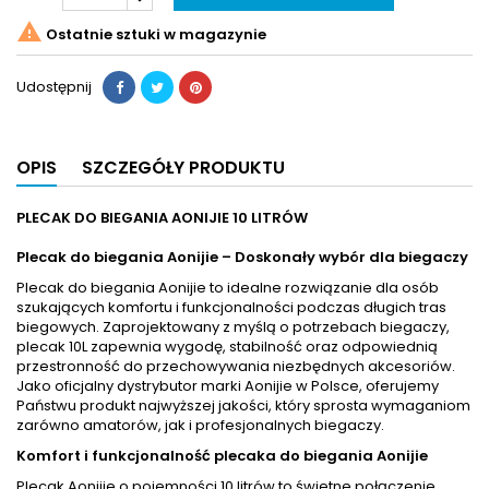

Ostatnie sztuki w magazynie
Udostępnij
OPIS
SZCZEGÓŁY PRODUKTU
PLECAK DO BIEGANIA AONIJIE 10 LITRÓW
Plecak do biegania Aonijie – Doskonały wybór dla biegaczy
Plecak do biegania Aonijie to idealne rozwiązanie dla osób
szukających komfortu i funkcjonalności podczas długich tras
biegowych. Zaprojektowany z myślą o potrzebach biegaczy,
plecak 10L zapewnia wygodę, stabilność oraz odpowiednią
przestronność do przechowywania niezbędnych akcesoriów.
Jako oficjalny dystrybutor marki Aonijie w Polsce, oferujemy
Państwu produkt najwyższej jakości, który sprosta wymaganiom
zarówno amatorów, jak i profesjonalnych biegaczy.
Komfort i funkcjonalność plecaka do biegania Aonijie
Plecak Aonijie o pojemności 10 litrów to świetne połączenie