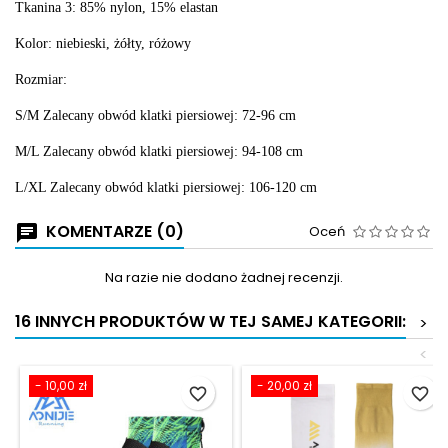
Tkanina 3: 85% nylon, 15% elastan
Kolor: niebieski, żółty, różowy
Rozmiar:
S/M Zalecany obwód klatki piersiowej: 72-96 cm
M/L Zalecany obwód klatki piersiowej: 94-108 cm
L/XL Zalecany obwód klatki piersiowej: 106-120 cm
KOMENTARZE (0)
Oceń
Na razie nie dodano żadnej recenzji.
16 INNYCH PRODUKTÓW W TEJ SAMEJ KATEGORII:
>
<
- 10,00 zł
- 20,00 zł
favorite_border
favorite_border