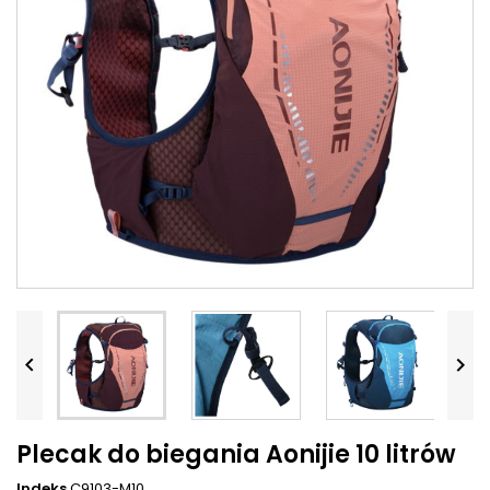


Plecak do biegania Aonijie 10 litrów
Indeks
C9103-M10