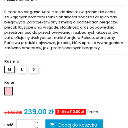
Plecak do biegania Aonijie to idealne rozwiązanie dla osób
szukających komfortu i funkcjonalności podczas długich tras
biegowych. Zaprojektowany z myślą o potrzebach biegaczy,
plecak 10L zapewnia wygodę, stabilność oraz odpowiednią
przestronność do przechowywania niezbędnych akcesoriów.
Jako oficjalny dystrybutor marki Aonijie w Polsce, oferujemy
Państwu produkt najwyższej jakości, który sprosta wymaganiom
zarówno amatorów, jak i profesjonalnych biegaczy.
Rozmiar
M
L
S
Kolor
Różowy
239,00 zł
Zniżka 110,00 zł
Brutto
349,00 zł
Dodaj do koszyka
Ilość
