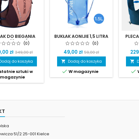
AK DO BIEGANIA
BUKŁAK AONIJIE 1,5 LITRA
PLECA
IJIE 10 LITRÓW
BIEGA
(0)
(0)
ROA
,00 zł
49,00 zł
229
349,00 zł
59,00 zł
Dodaj do koszyka
Dodaj do koszyka
D




tatnie sztuki w
W magazynie
magazynie
KT
olska
iewicza 51/2 25-001 Kielce