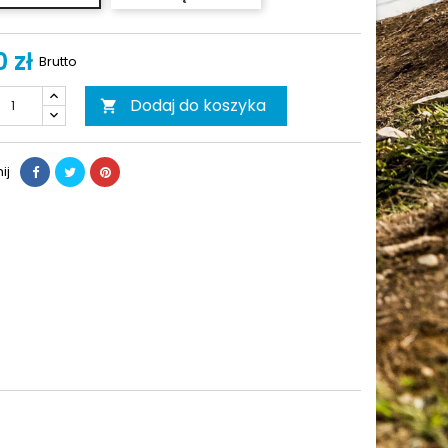
 zł
Brutto
Dodaj do koszyka

ij