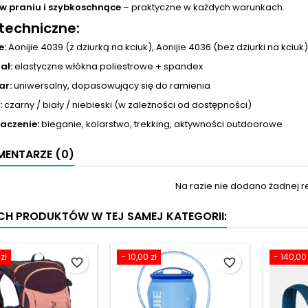
w praniu i szybkoschnące
– praktyczne w każdych warunkach.
techniczne:
e:
Aonijie 4039 (z dziurką na kciuk), Aonijie 4036 (bez dziurki na kciuk)
ał:
elastyczne włókna poliestrowe + spandex
ar:
uniwersalny, dopasowujący się do ramienia
:
czarny / biały / niebieski (w zależności od dostępności)
aczenie:
bieganie, kolarstwo, trekking, aktywności outdoorowe
ENTARZE (0)
Na razie nie dodano żadnej re
YCH PRODUKTÓW W TEJ SAMEJ KATEGORII:
zł
- 10,00 zł
- 140,00 
favorite_border
favorite_border