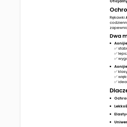
Oficjaln
Ochro
Rękawki
codzienn
zapewnia
Dwa mo
Aoniji
✅ stab
✅ leps
✅ wygo
Aoniji
✅ klas
✅ więk
✅ ideal
Dlacz
Ochro
Lekkoś
Elasty
Uniwe