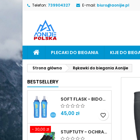
Telefon:
739904327
E-mail:
biuro@aonijie.pl
M
U
Z
add_circle_outline
Mu
Na
PLECAKI DO BIEGANIA
KIJE DO BIEG
Strona główna
Rękawki do biegania Aonijie
BESTSELLERY
SOFT FLASK - BIDON MIĘKKI
45,00 zł
favorite_border
- 30,00 zł
STUPTUTY - OCHRANIACZE NA BUTY