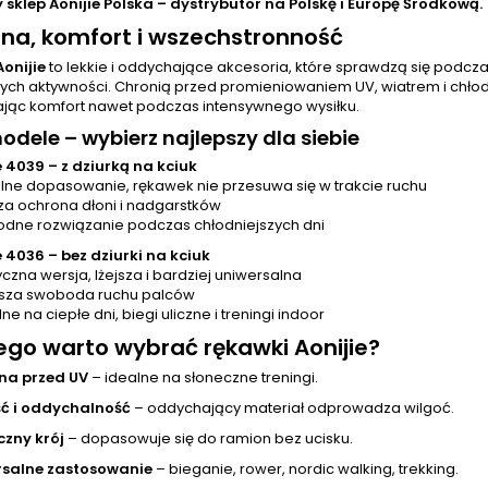
y sklep Aonijie Polska – dystrybutor na Polskę i Europę Środkową.
na, komfort i wszechstronność
Aonijie
to lekkie i oddychające akcesoria, które sprawdzą się podcza
ych aktywności. Chronią przed promieniowaniem UV, wiatrem i chło
jąc komfort nawet podczas intensywnego wysiłku.
dele – wybierz najlepszy dla siebie
e 4039 – z dziurką na kciuk
ilne dopasowanie, rękawek nie przesuwa się w trakcie ruchu
za ochrona dłoni i nadgarstków
dne rozwiązanie podczas chłodniejszych dni
e 4036 – bez dziurki na kciuk
yczna wersja, lżejsza i bardziej uniwersalna
sza swoboda ruchu palców
ne na ciepłe dni, biegi uliczne i treningi indoor
ego warto wybrać rękawki Aonijie?
na przed UV
– idealne na słoneczne treningi.
ć i oddychalność
– oddychający materiał odprowadza wilgoć.
czny krój
– dopasowuje się do ramion bez ucisku.
rsalne zastosowanie
– bieganie, rower, nordic walking, trekking.