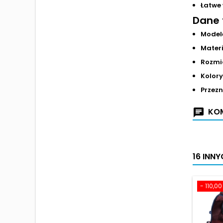
Łatwe 
Dane 
Model
Materi
Rozmi
Kolory
Przezn
KOM
16 INN
- 110,00 