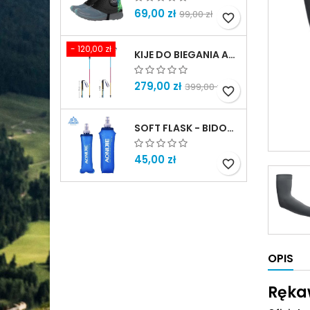
69,00 zł
99,00 zł
favorite_border
- 120,00 zł
KIJE DO BIEGANIA AONIJIE - ZATRZASKOWE - RÓŻNE ROZMIARY
279,00 zł
399,00 zł
favorite_border
SOFT FLASK - BIDON MIĘKKI
45,00 zł
favorite_border
OPIS
Ręka