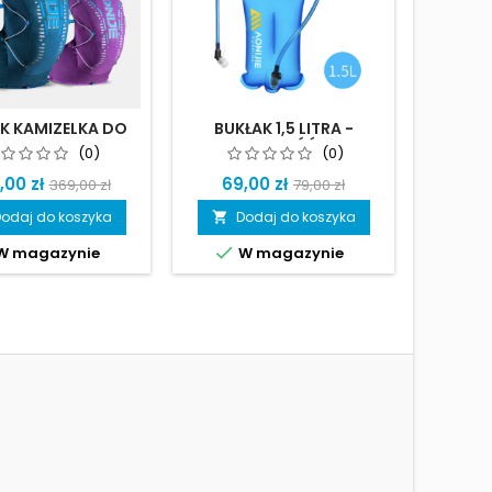
K KAMIZELKA DO
BUKŁAK 1,5 LITRA -
PLEC
NIA AONIJIE OFF
NOWOŚĆ!
(0)
(0)
D - 12 LITRÓW
,00 zł
69,00 zł
369,00 zł
79,00 zł
odaj do koszyka
Dodaj do koszyka
D




W magazynie
W magazynie
Dost
in