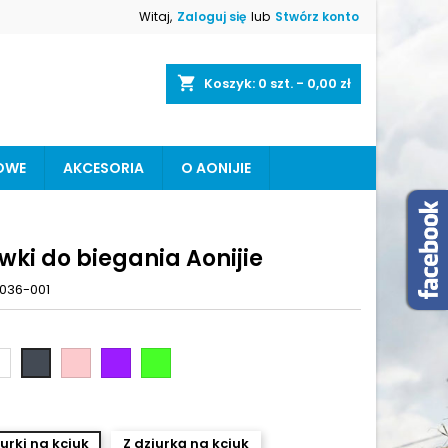
Witaj,
Zaloguj się
lub
Stwórz konto
×
×
×
shopping_cart
Koszyk:
0
szt. - 0,00 zł
OWE
AKCESORIA
O AONIJIE
ę
ń
wki do biegania Aonijie
036-001
ły
Różowy
Fioletowy
Zielony
czarny
laserkowy
iurki na kciuk
Z dziurką na kciuk