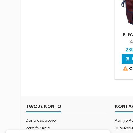
PLEC
AON
239


Os
TWOJE KONTO
KONTA
Dane osobowe
Aonijie P
Zamówienia
ul. Sienk